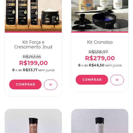
Kit Força e
Kit Cronoliso
Crescimento Joud
R$538,97
R$263,56
R$279,00
R$199,00
6
x de
R$46,50
sem juros
6
x de
R$33,17
sem juros