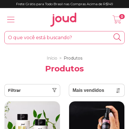
Frete Grátis para Todo Brasil nas Compras Acima de R$149
0
Início
>
Produtos
Produtos
Filtrar