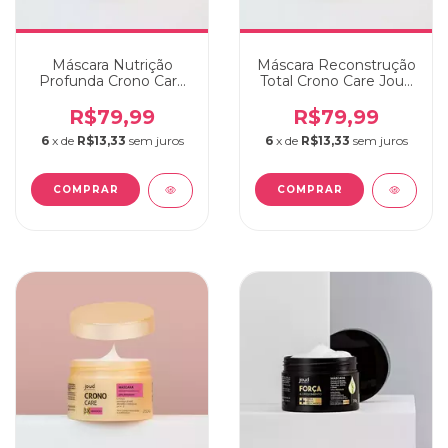
Máscara Nutrição
Máscara Reconstrução
Profunda Crono Care
Total Crono Care Joud
Joud 250g
250g
R$79,99
R$79,99
6
x de
R$13,33
sem juros
6
x de
R$13,33
sem juros