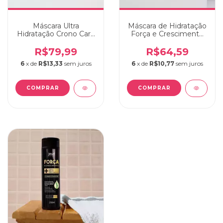
Máscara Ultra
Máscara de Hidratação
Hidratação Crono Care
Força e Crescimento
Joud 250g
Joud 250g
R$79,99
R$64,59
6
x de
R$13,33
sem juros
6
x de
R$10,77
sem juros