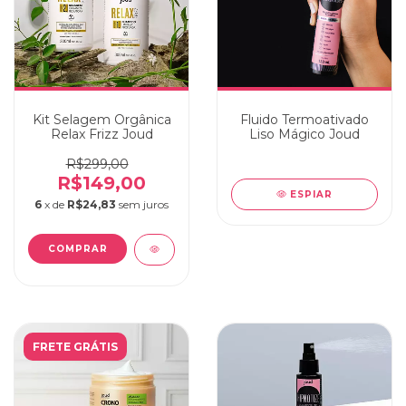
Kit Selagem Orgânica
Fluido Termoativado
Relax Frizz Joud
Liso Mágico Joud
R$299,00
R$149,00
ESPIAR
6
x de
R$24,83
sem juros
FRETE GRÁTIS