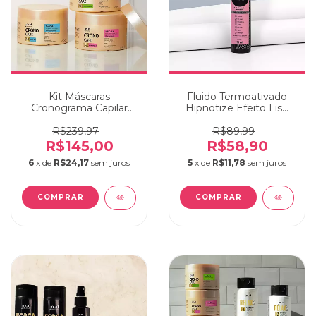
Kit Máscaras
Fluido Termoativado
Cronograma Capilar
Hipnotize Efeito Liso
Joud
Mágico Joud 120ml
R$239,97
R$89,99
R$145,00
R$58,90
6
x de
R$24,17
sem juros
5
x de
R$11,78
sem juros