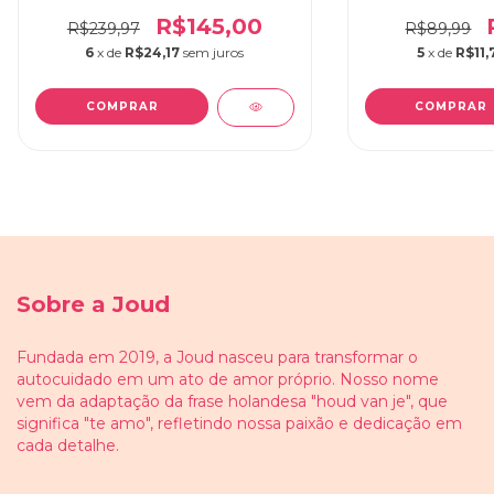
R$145,00
R$239,97
R$89,99
6
x de
R$24,17
sem juros
5
x de
R$11,
Sobre a Joud
Fundada em 2019, a Joud nasceu para transformar o
autocuidado em um ato de amor próprio. Nosso nome
vem da adaptação da frase holandesa "houd van je", que
significa "te amo", refletindo nossa paixão e dedicação em
cada detalhe.