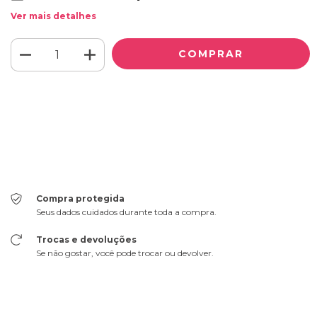
Ver mais detalhes
Meios de envio
ALTERAR CEP
Entregas para o CEP:
CALCULAR
Faça login
e use seus dados de entrega
Não sei meu CEP
Compra protegida
Seus dados cuidados durante toda a compra.
Trocas e devoluções
Se não gostar, você pode trocar ou devolver.