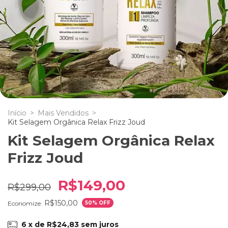
Início
>
Mais Vendidos
>
Kit Selagem Orgânica Relax Frizz Joud
Kit Selagem Orgânica Relax
Frizz Joud
R$149,00
R$299,00
R$150,00
Economize:
50
% OFF
6
x de
R$24,83
sem juros