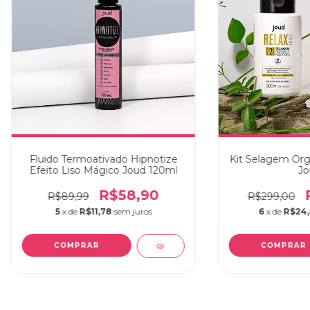
Fluido Termoativado Hipnotize
Kit Selagem Orgâ
Efeito Liso Mágico Joud 120ml
Jo
R$58,90
R$89,99
R$299,00
5
x de
R$11,78
sem juros
6
x de
R$24