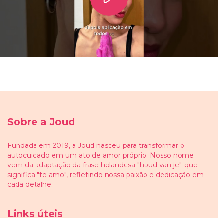
Sobre a Joud
Fundada em 2019, a Joud nasceu para transformar o
autocuidado em um ato de amor próprio. Nosso nome
vem da adaptação da frase holandesa "houd van je", que
significa "te amo", refletindo nossa paixão e dedicação em
cada detalhe.
Links úteis